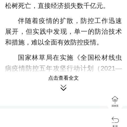
松树死亡，直接经济损失数千亿元。
伴随着疫情的扩散，防控工作迅速
展开，但实践中发现，单一的防治技术
和措施，难以全面有效防控疫情。
国家林草局在实施《全国松材线虫
病疫情防控五年攻坚行动计划（2021—
点击查看全文
2025年）》基础上，2021年启动首个应

急“揭榜挂帅”项目，旨在研发松材线虫病

早期诊断、疫木处理、智能监测等关键
回首页
技术。项目由中国林科院主持，14家单

位协同攻关。
返 回